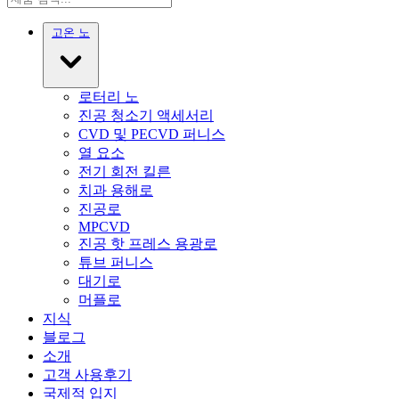
고온 노
로터리 노
진공 청소기 액세서리
CVD 및 PECVD 퍼니스
열 요소
전기 회전 킬른
치과 용해로
진공로
MPCVD
진공 핫 프레스 용광로
튜브 퍼니스
대기로
머플로
지식
블로그
소개
고객 사용후기
국제적 입지