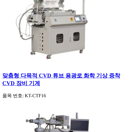
맞춤형 다목적 CVD 튜브 용광로 화학 기상 증착
CVD 장비 기계
품목 번호:
KT-CTF16