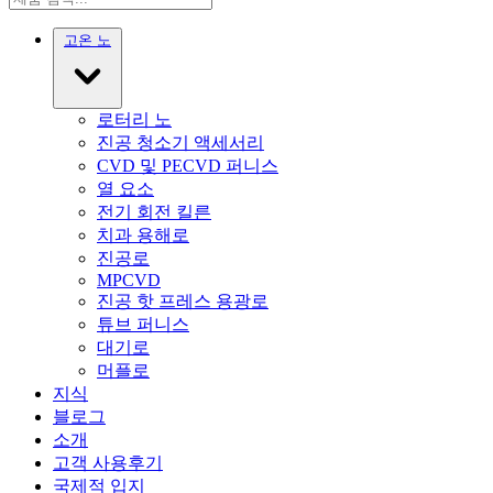
고온 노
로터리 노
진공 청소기 액세서리
CVD 및 PECVD 퍼니스
열 요소
전기 회전 킬른
치과 용해로
진공로
MPCVD
진공 핫 프레스 용광로
튜브 퍼니스
대기로
머플로
지식
블로그
소개
고객 사용후기
국제적 입지