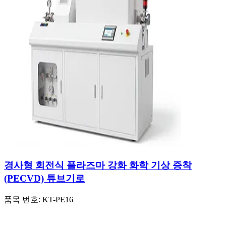
경사형 회전식 플라즈마 강화 화학 기상 증착
(PECVD) 튜브기로
품목 번호:
KT-PE16