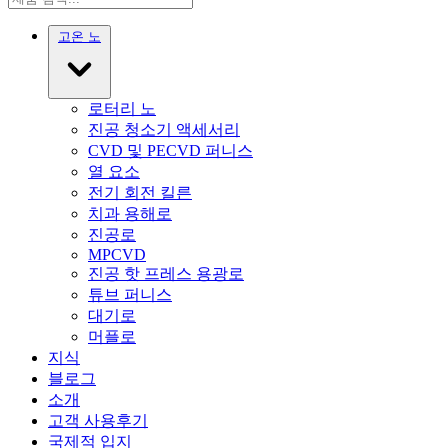
고온 노
로터리 노
진공 청소기 액세서리
CVD 및 PECVD 퍼니스
열 요소
전기 회전 킬른
치과 용해로
진공로
MPCVD
진공 핫 프레스 용광로
튜브 퍼니스
대기로
머플로
지식
블로그
소개
고객 사용후기
국제적 입지