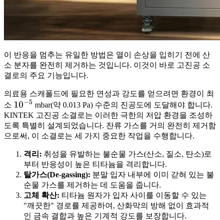
이 반응을 멈추는 유일한 방법은 열이 손상을 입히기 전에 산
소 분자를 완전히 제거하는 것입니다. 이것이 바로 고진공 소
결로의 주요 기능입니다.
의료용 스캐폴드에 필요한 연성과 강도를 얻으려면 환경이 최
−
5
10^{-5}
1
0
소
mbar(약 0.013 Pa) 수준의 진공도에 도달해야 합니다.
KINTEK 고진공 소결로는 이러한 극한의 저압 환경을 조성하
도록 특별히 설계되었습니다. 잔류 가스를 거의 완전히 제거함
으로써, 이 소결로는 세 가지 중요한 작업을 수행합니다.
격리:
취성을 유발하는 불순물 가스(산소, 질소, 탄소)로
부터 반응성이 높은 티타늄을 격리합니다.
탈가스(De-gassing):
분말 입자 내부에 이미 갇혀 있는 불
순물 가스를 제거하는 데 도움을 줍니다.
고체 확산:
티타늄 원자가 입자 사이를 이동할 수 있는
"깨끗한" 경로를 제공하여, 산화막의 방해 없이 효과적
인 금속 결합과 높은 기계적 강도를 보장합니다.