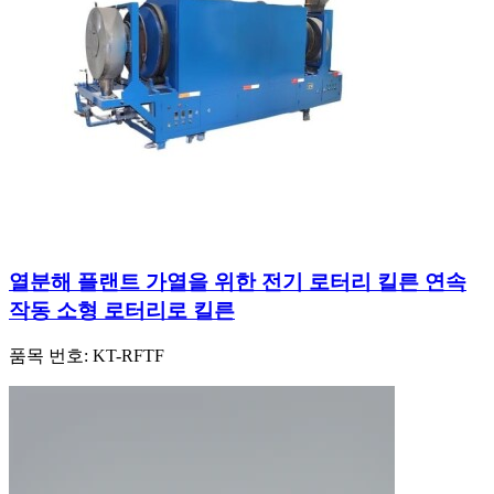
열분해 플랜트 가열을 위한 전기 로터리 킬른 연속
작동 소형 로터리로 킬른
품목 번호:
KT-RFTF