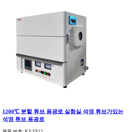
1200℃ 분할 튜브 용광로 실험실 석영 튜브가있는
석영 튜브 용광로
품목 번호:
KT-TF12