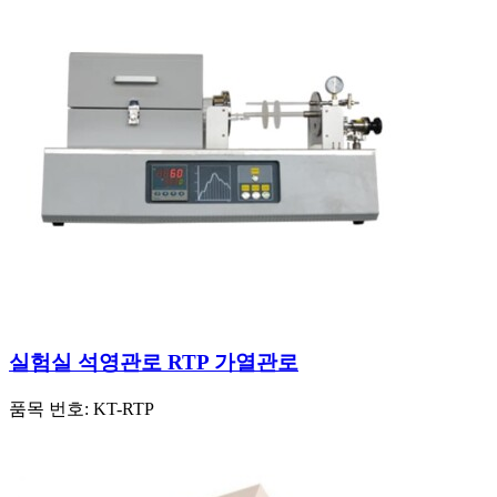
실험실 석영관로 RTP 가열관로
품목 번호:
KT-RTP