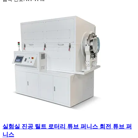
실험실 진공 틸트 로터리 튜브 퍼니스 회전 튜브 퍼
니스