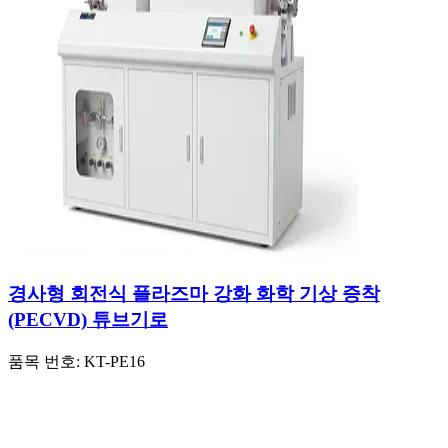
경사형 회전식 플라즈마 강화 화학 기상 증착
(PECVD) 튜브기로
품목 번호:
KT-PE16