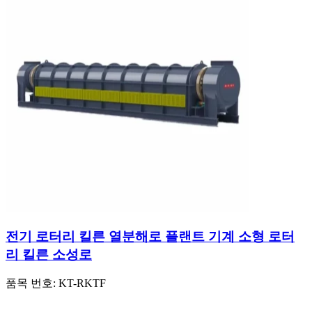
전기 로터리 킬른 열분해로 플랜트 기계 소형 로터
리 킬른 소성로
품목 번호:
KT-RKTF