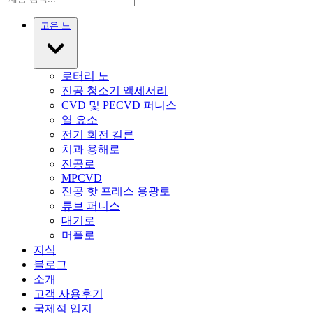
고온 노
로터리 노
진공 청소기 액세서리
CVD 및 PECVD 퍼니스
열 요소
전기 회전 킬른
치과 용해로
진공로
MPCVD
진공 핫 프레스 용광로
튜브 퍼니스
대기로
머플로
지식
블로그
소개
고객 사용후기
국제적 입지