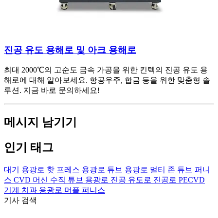
진공 유도 용해로 및 아크 용해로
최대 2000℃의 고순도 금속 가공을 위한 킨텍의 진공 유도 용
해로에 대해 알아보세요. 항공우주, 합금 등을 위한 맞춤형 솔
루션. 지금 바로 문의하세요!
메시지 남기기
인기 태그
대기 용광로
핫 프레스 용광로
튜브 용광로
멀티 존 튜브 퍼니
스
CVD 머신
수직 튜브 용광로
진공 유도로
진공로
PECVD
기계
치과 용광로
머플 퍼니스
기사 검색