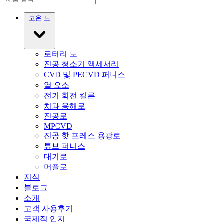
고온 노
로터리 노
진공 청소기 액세서리
CVD 및 PECVD 퍼니스
열 요소
전기 회전 킬른
치과 용해로
진공로
MPCVD
진공 핫 프레스 용광로
튜브 퍼니스
대기로
머플로
지식
블로그
소개
고객 사용후기
국제적 입지