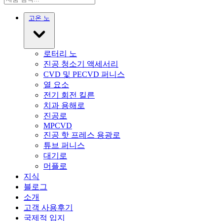
고온 노
로터리 노
진공 청소기 액세서리
CVD 및 PECVD 퍼니스
열 요소
전기 회전 킬른
치과 용해로
진공로
MPCVD
진공 핫 프레스 용광로
튜브 퍼니스
대기로
머플로
지식
블로그
소개
고객 사용후기
국제적 입지